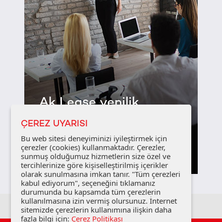
Ak Lease yenilik
katar...
ÇEREZ UYARISI
Bu web sitesi deneyiminizi iyileştirmek için
çerezler (cookies) kullanmaktadır. Çerezler,
Detayları Gör
sunmuş olduğumuz hizmetlerin size özel ve
tercihlerinize göre kişiselleştirilmiş içerikler
olarak sunulmasına imkan tanır. "Tüm çerezleri
kabul ediyorum", seçeneğini tıklamanız
durumunda bu kapsamda tüm çerezlerin
kullanılmasına izin vermiş olursunuz. İnternet
sitemizde çerezlerin kullanımına ilişkin daha
fazla bilgi için:
Çerez Politikası