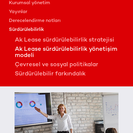
Kurumsal yönetim
Yayınlar
Derecelendirme notları
Sürdürülebilirlik
Ak Lease sürdürülebilirlik stratejisi
Ak Lease sürdürülebilirlik yönetişim
modeli
Çevresel ve sosyal politikalar
Sürdürülebilir farkındalık