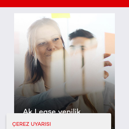
Ak Lease yenilik
katar...
ÇEREZ UYARISI