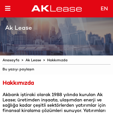
EN
Ak Lease
Anasayfa
>
Ak Lease
> Hakkımızda
Bu yazıyı paylaşın
Hakkımızda
Akbank iştiraki olarak 1988 yılında kurulan Ak
Lease; üretimden inşaata, ulaşımdan enerji ve
sağlığa kadar çeşitli sektörlerden yatırımlar için
finansal kiralama çözümleri sunuyor. Yatırımları