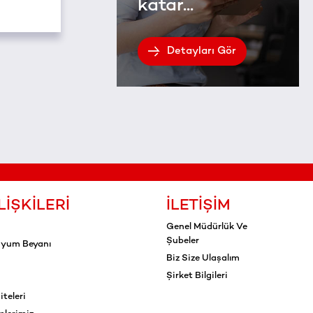
katar...
Detayları Gör
LIŞKILERI
İLETIŞIM
Genel Müdürlük Ve
Şubeler
Uyum Beyanı
Biz Size Ulaşalım
Şirket Bilgileri
teleri