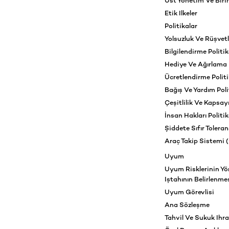
Üst Yönetim Ve Biri
Etik Ilkeler
Politikalar
Yolsuzluk Ve Rüşvetl
Bilgilendirme Politik
Hediye Ve Ağırlama P
Ücretlendirme Politi
Bağış Ve Yardım Poli
Çeşitlilik Ve Kapsayıc
İnsan Hakları Politik
Şiddete Sıfır Toleran
Araç Takip Sistemi 
Uyum
Uyum Risklerinin Yö
Iştahının Belirlenme
Uyum Görevlisi
Ana Sözleşme
Tahvil Ve Sukuk Ihra