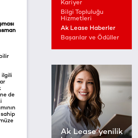
Kariyer
Bilgi Topluluğu
Hizmetleri
aşması
Ak Lease Haberler
nansman
Başarılar ve Ödüller
ilir
lgili
ar
k
ine de
i
amının
 sahip
ümüze
Ak Lease yenilik