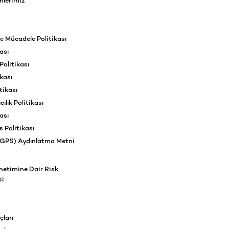
mlerimiz
e Mücadele Politikası
ası
olitikası
kası
tikası
ılık Politikası
ası
s Politikası
(GPS) Aydınlatma Metni
netimine Dair Risk
si
çları