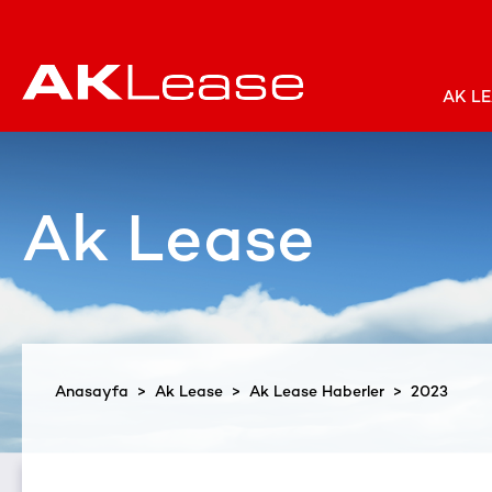
AK L
Ak Lease
Anasayfa
>
Ak Lease
>
Ak Lease Haberler
> 2023