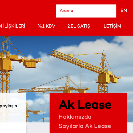
EN
I İLIŞKILERI
%1 KDV
2.EL SATIŞ
İLETIŞIM
Ak Lease
 paylaşın
Hakkımızda
Sayılarla Ak Lease