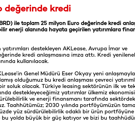
 değerinde kredi
RD) ile toplam 25 milyon Euro değerinde kredi anl
nebilir enerji alanında hayata geçirilen yatırımlara fi
n yatırımları destekleyen AKLease, Avrupa İmar ve
ğerinde kredi anlaşmasına imza attı. Kredi yenileneb
anında kullanılacak.
KLease’in Genel Müdürü Eser Okyay yeni anlaşmayla i
alamış olduğumuz bu kredi anlaşması çevreci yatırıml
ir soluk olacak. Türkiye leasing sektörünün ilk ve te
ında destekleyeceğimiz yatırımlar ülkemiz ekonomis
rülebilirlik ve enerji finansmanı tarafında sektördek
ruz. Taahhütümüz; 2030 yılında portföyümüzün tam
de yüz sürdürülebilirlik odaklı bir ürün portföyüne
e bu yolda büyük bir güç katıyor ve bizi bu taahhüd