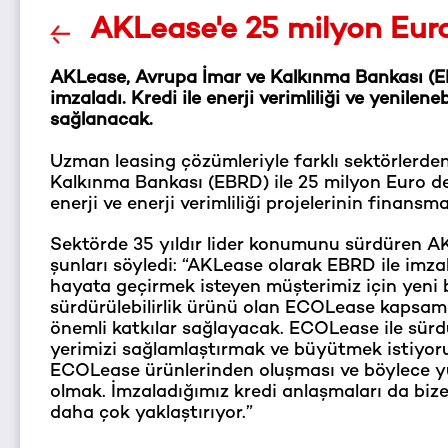
AKLease'e 25 milyon Euro
AKLease, Avrupa İmar ve Kalkınma Bankası (EB
imzaladı. Kredi ile enerji verimliliği ve yenile
sağlanacak.
Uzman leasing çözümleriyle farklı sektörlerde
Kalkınma Bankası (EBRD) ile 25 milyon Euro de
enerji ve enerji verimliliği projelerinin finansm
Sektörde 35 yıldır lider konumunu sürdüren A
şunları söyledi: “AKLease olarak EBRD ile imz
hayata geçirmek isteyen müşterimiz için yeni b
sürdürülebilirlik ürünü olan ECOLease kapsam
önemli katkılar sağlayacak. ECOLease ile sürdü
yerimizi sağlamlaştırmak ve büyütmek istiyo
ECOLease ürünlerinden oluşması ve böylece yüz
olmak. İmzaladığımız kredi anlaşmaları da biz
daha çok yaklaştırıyor.”