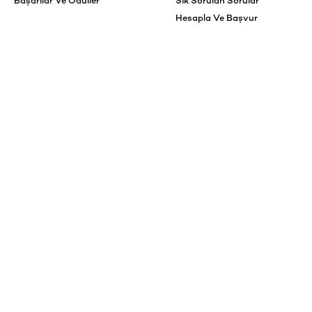
Başarılar Ve Ödüller
Sık Sorulan Sorular
Hesapla Ve Başvur