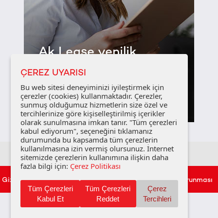
Ak Lease yenilik
katar...
ÇEREZ UYARISI
Bu web sitesi deneyiminizi iyileştirmek için
çerezler (cookies) kullanmaktadır. Çerezler,
Detayları Gör
sunmuş olduğumuz hizmetlerin size özel ve
tercihlerinize göre kişiselleştirilmiş içerikler
olarak sunulmasına imkan tanır. "Tüm çerezleri
kabul ediyorum", seçeneğini tıklamanız
durumunda bu kapsamda tüm çerezlerin
kullanılmasına izin vermiş olursunuz. İnternet
sitemizde çerezlerin kullanımına ilişkin daha
fazla bilgi için:
Çerez Politikası
Gizlilik Politikası
Çerez Politikası
Kişisel Verilerin Korunması
Tüm Çerezleri
Tüm Çerezleri
Çerez
Kabul Et
Reddet
Tercihleri
Copyright © 2022 | Ak Lease