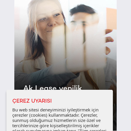
Ak Lease yenilik
katar...
ÇEREZ UYARISI
Bu web sitesi deneyiminizi iyileştirmek için
çerezler (cookies) kullanmaktadır. Çerezler,
Detayları Gör
sunmuş olduğumuz hizmetlerin size özel ve
tercihlerinize göre kişiselleştirilmiş içerikler
olarak sunulmasına imkan tanır. "Tüm çerezleri