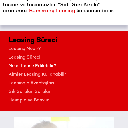
taşınır ve taşınmazlar, “Sat-Geri Kirala”
ürünümüz
Bumerang Leasing
kapsamındadır.
Leasing Süreci
Leasing Nedir?
Leasing Süreci
Neler Lease Edilebilir?
Kimler Leasing Kullanabilir?
Leasingin Avantajları
Sık Sorulan Sorular
Hesapla ve Başvur