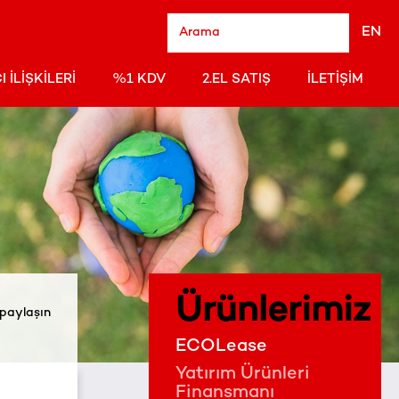
EN
I İLIŞKILERI
%1 KDV
2.EL SATIŞ
İLETIŞIM
Ürünlerimiz
 paylaşın
ECOLease
Yatırım Ürünleri
Finansmanı