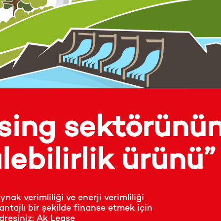
asing sektörünü
ebilirlik ürünü”
ynak verimliliği ve enerji verimliliği
vantajlı bir şekilde finanse etmek için
dresiniz: Ak Lease