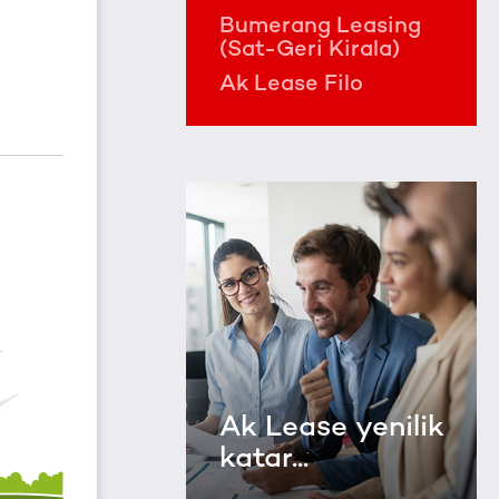
Bumerang Leasing
(Sat-Geri Kirala)
Ak Lease Filo
Ak Lease yenilik
katar...