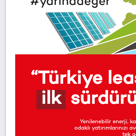
#yarınadeğer
“Türkiye le
ilk
sürdürül
Yenilenebilir enerji, ka
odaklı yatırımlarınızı a
tek a