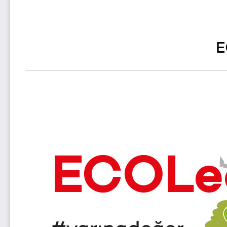
E
ECOLe