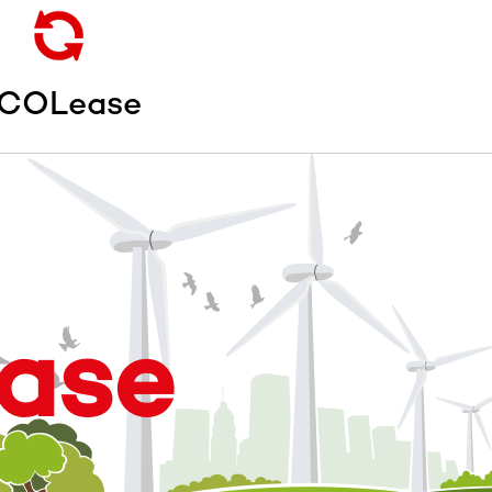
COLease
ase