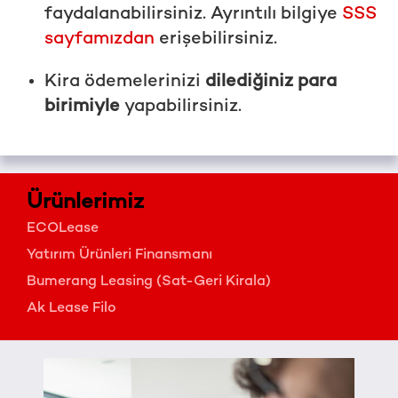
faydalanabilirsiniz. Ayrıntılı bilgiye
SSS
sayfamızdan
erişebilirsiniz.
Kira ödemelerinizi
dilediğiniz para
birimiyle
yapabilirsiniz.
Ürünlerimiz
ECOLease
Yatırım Ürünleri Finansmanı
Bumerang Leasing (Sat-Geri Kirala)
Ak Lease Filo