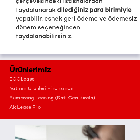
çerçevesindeki istisnalardan
faydalanarak
dilediğiniz para birimiyle
yapabilir, esnek geri ödeme ve ödemesiz
dönem seçeneğinden
faydalanabilirsiniz.
Ürünlerimiz
ECOLease
Yatırım Ürünleri Finansmanı
Bumerang Leasing (Sat-Geri Kirala)
Ak Lease Filo