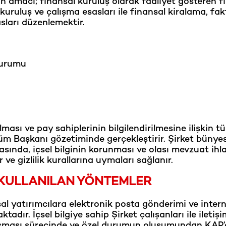
 amacı; finansal kuruluş olarak faaliyet gösteren f
kuruluş ve çalışma esasları ile finansal kiralama, fak
sları düzenlemektir.
Kurumu
ası ve pay sahiplerinin bilgilendirilmesine ilişkin t
üm Başkanı gözetiminde gerçekleştirir. Şirket bünye
ırasında, içsel bilginin korunması ve olası mevzuat ihla
 ve gizlilik kurallarına uymaları sağlanır.
 KULLANILAN YÖNTEMLER
l yatırımcılara elektronik posta gönderimi ve inter
adır. İçsel bilgiye sahip Şirket çalışanları ile iletişi
luşması sürecinde ve özel durumun oluşumundan KAP’