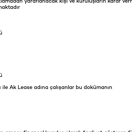
açıklamadan yararlanacak kişi ve kuruluşların karar ve
maktadır
ü
ü
 ile Ak Lease adına çalışanlar bu dokümanın