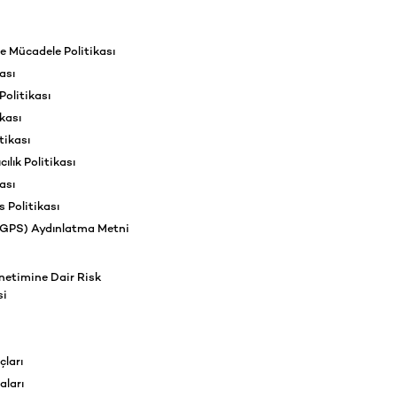
e Mücadele Politikası
ası
olitikası
kası
tikası
ılık Politikası
ası
s Politikası
(GPS) Aydınlatma Metni
netimine Dair Risk
si
çları
ları