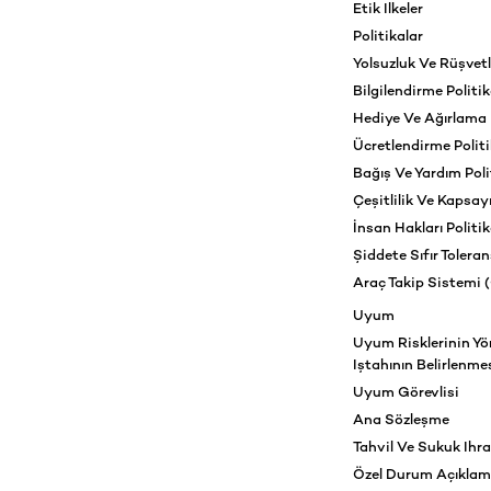
Etik Ilkeler
Politikalar
Yolsuzluk Ve Rüşvetl
Bilgilendirme Politik
Hediye Ve Ağırlama P
Ücretlendirme Politi
Bağış Ve Yardım Poli
Çeşitlilik Ve Kapsayıc
İnsan Hakları Politik
Şiddete Sıfır Toleran
Araç Takip Sistemi 
Uyum
Uyum Risklerinin Yö
Iştahının Belirlenme
Uyum Görevlisi
Ana Sözleşme
Tahvil Ve Sukuk Ihra
Özel Durum Açıklama