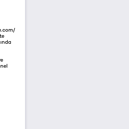
e.com/
te
tında
ve
enel