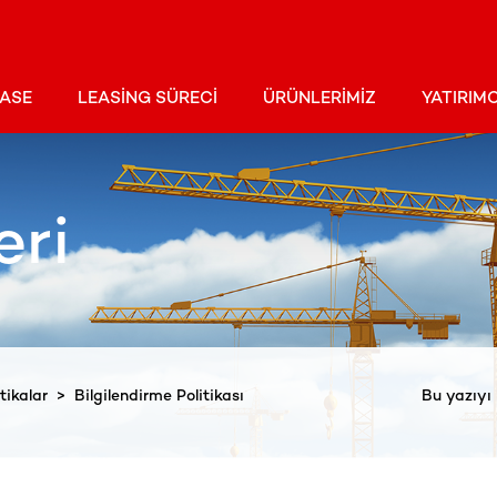
EASE
LEASING SÜRECI
ÜRÜNLERIMIZ
YATIRIMC
eri
itikalar
> Bilgilendirme Politikası
Bu yazıyı