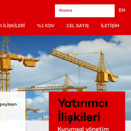
EN
I İLIŞKILERI
%1 KDV
2.EL SATIŞ
İLETIŞIM
Yatırımcı
 paylaşın
İlişkileri
Kurumsal yönetim