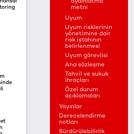
inansal
aydınlatma
toring
metni
Uyum
Uyum risklerinin
yönetimine dair
risk iştahının
belirlenmesi
Uyum görevlisi
Ana sözleşme
Tahvil ve sukuk
üm
ihraçları
sinde
li
Özel durum
açıklamaları
Yayınlar
Derecelendirme
net
notları
m
Sürdürülebilirlik
a