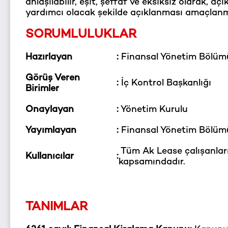
anlaşılabilir, eşit, şeffaf ve eksiksiz olarak, 
yardımcı olacak şekilde açıklanması amaçlan
SORUMLULUKLAR
Hazırlayan
:
Finansal Yönetim Bölüm
Görüş Veren
:
İç Kontrol Başkanlığı
Birimler
Onaylayan
:
Yönetim Kurulu
Yayımlayan
:
Finansal Yönetim Bölüm
Tüm Ak Lease çalışanları
Kullanıcılar
:
kapsamındadır.
TANIMLAR