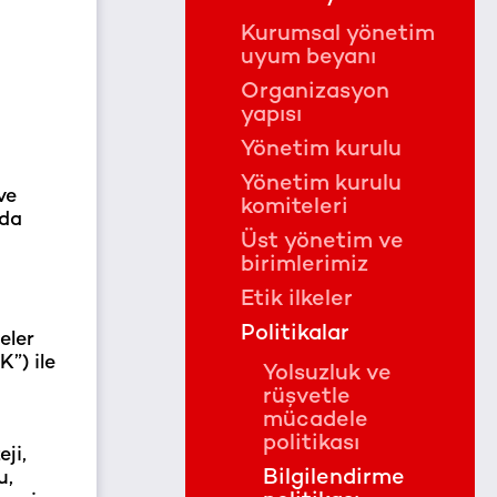
Kurumsal yönetim
uyum beyanı
Organizasyon
yapısı
Yönetim kurulu
Yönetim kurulu
ve
komiteleri
nda
Üst yönetim ve
birimlerimiz
Etik ilkeler
Politikalar
eler
”) ile
Yolsuzluk ve
rüşvetle
mücadele
politikası
eji,
Bilgilendirme
u,