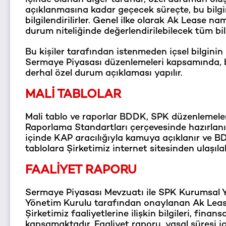
açıklanmasına kadar geçecek süreçte, bu bilgi
bilgilendirilirler. Genel ilke olarak Ak Lease
durum niteliğinde değerlendirilebilecek tüm bilg
Bu kişiler tarafından istenmeden içsel bilgini
Sermaye Piyasası düzenlemeleri kapsamında, bi
derhal özel durum açıklaması yapılır.
MALİ TABLOLAR
Mali tablo ve raporlar BDDK, SPK düzenlemeler
Raporlama Standartları çerçevesinde hazırlanır
içinde KAP aracılığıyla kamuya açıklanır ve BD
tablolara Şirketimiz internet sitesinden ulaşılab
FAALİYET RAPORU
Sermaye Piyasası Mevzuatı ile SPK Kurumsal Yö
Yönetim Kurulu tarafından onaylanan Ak Lease 
Şirketimiz faaliyetlerine ilişkin bilgileri, fi
kapsamaktadır. Faaliyet raporu, yasal süresi