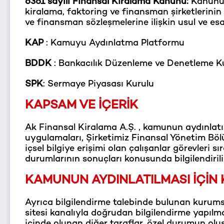
6361 sayılı Finansal Kiralama Kanunu:
Kanunun
kiralama, faktoring ve finansman şirketlerinin 
ve finansman sözleşmelerine ilişkin usul ve esa
KAP
: Kamuyu Aydınlatma Platformu
BDDK
: Bankacılık Düzenleme ve Denetleme 
SPK
: Sermaye Piyasası Kurulu
KAPSAM VE İÇERİK
Ak Finansal Kiralama A.Ş. , kamunun aydınlatılm
uygulamaları, Şirketimiz Finansal Yönetim Böl
içsel bilgiye erişimi olan çalışanlar görevleri s
durumlarının sonuçları konusunda bilgilendirilir
KAMUNUN AYDINLATILMASI İÇİN
Ayrıca bilgilendirme talebinde bulunan kurumsa
sitesi kanalıyla doğrudan bilgilendirme yapılmakt
içinde olunan diğer taraflar, özel durumun o