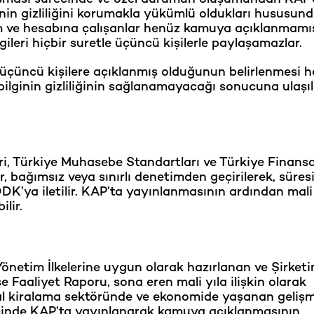
nin gizliliğini korumakla yükümlü oldukları hususun
 nam ve hesabına çalışanlar henüz kamuya açıklanmamış
ileri hiçbir suretle üçüncü kişilerle paylaşamazlar.
n üçüncü kişilere açıklanmış olduğunun belirlenmesi h
lginin gizliliğinin sağlanamayacağı sonucuna ulaşıl
i, Türkiye Muhasebe Standartları ve Türkiye Finansa
, bağımsız veya sınırlı denetimden geçirilerek, süres
DK’ya iletilir. KAP’ta yayınlanmasının ardından mali
ilir.
netim İlkelerine uygun olarak hazırlanan ve Şirketi
Faaliyet Raporu, sona eren mali yıla ilişkin olarak
nansal kiralama sektöründe ve ekonomide yaşanan gelişm
 içinde KAP’ta yayınlanarak kamuya açıklanmasının