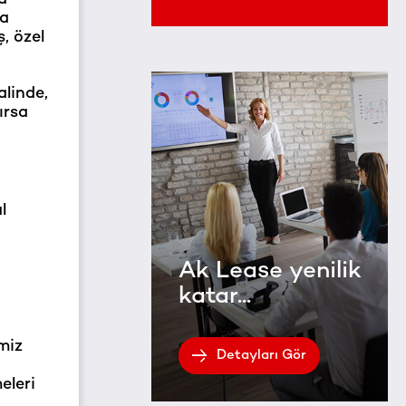
da
, özel
alinde,
ırsa
l
i
Ak Lease yenilik
katar...
miz
Detayları Gör
eleri