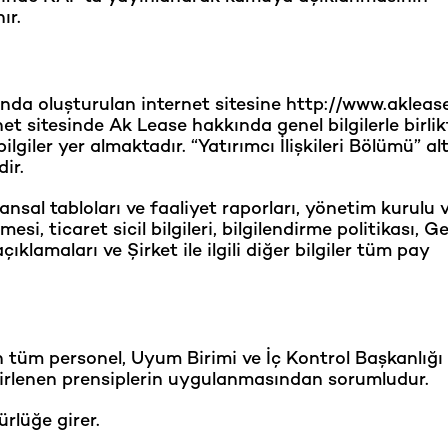
ır.
ında oluşturulan internet sitesine http://www.akleas
et sitesinde Ak Lease hakkında genel bilgilerle birlik
lgiler yer almaktadır. “Yatırımcı İlişkileri Bölümü” al
dir.
nansal tabloları ve faaliyet raporları, yönetim kurulu 
si, ticaret sicil bilgileri, bilgilendirme politikası, G
çıklamaları ve Şirket ile ilgili diğer bilgiler tüm pay
an tüm personel, Uyum Birimi ve İç Kontrol Başkanlığı
rlenen prensiplerin uygulanmasından sorumludur.
rlüğe girer.